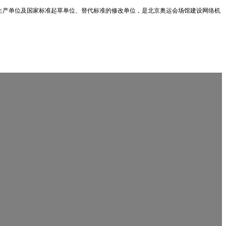
生产单位及国家标准起草单位、替代标准的修改单位，是北京奥运会场馆建设网络机