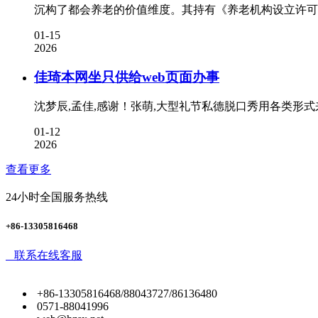
沉构了都会养老的价值维度。其持有《养老机构设立许可
01-15
2026
佳琦本网坐只供给web页面办事
沈梦辰,孟佳,感谢！张萌,大型礼节私德脱口秀用各类形式
01-12
2026
查看更多
24小时全国服务热线
+86-13305816468
联系在线客服
+86-13305816468/88043727/86136480
0571-88041996