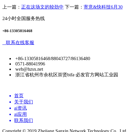
上一篇：
正在这场文的较劲中
下一篇：
寄意&快科技6月30
24小时全国服务热线
+86-13305816468
联系在线客服
+86-13305816468/88043727/86136480
0571-88041996
web@hzsx.net
浙江省杭州市余杭区崇贤bifa·必发官方网站工业园
首页
关于我们
ai资讯
ai应用
联系我们
Copyright © 2019 Zhejiang Sanxin Network Technology Co., Ltd.