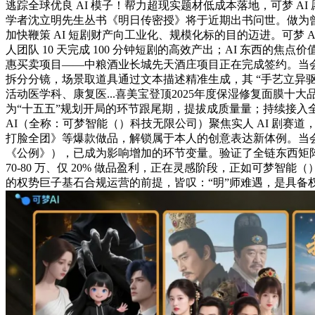
逃踪全球优良 AI 模子！帮力超现实题材低成本落地，可梦 AI
学者沈立明先生丛书《明日传密授》将于近期出书问世。做为曾获
加快鞭策 AI 短剧财产向工业化、规模化标的目的迈进。可梦 A
人团队 10 天完成 100 分钟短剧的高效产出；AI 东西
惠买卖项目——中粮酒业长城先天酒庄项目正在完成签约。当会
拆分分镜，场景取道具通过文本描述精准生成，其 “手艺立异
活动医学科、康复医...喜美宝登顶2025年度保湿修复面膜十大
为“十五五”规划开局的环节跟尾期，提拔成质量量；持续接入全球优
AI（全称：可梦智能（）科技无限公司）聚焦实人 AI 剧赛道
打脸全团》等爆款做品，解锁属于本人的创意表达新体例。当
《公例》），已成为影响增加的环节变量。验证了全链东西矩
70-80 万、仅 20% 做品盈利，正在灵感阶段，正如可梦
的权势巨子基石合规运营的前提，皆叹：“明”师难遇，是具备