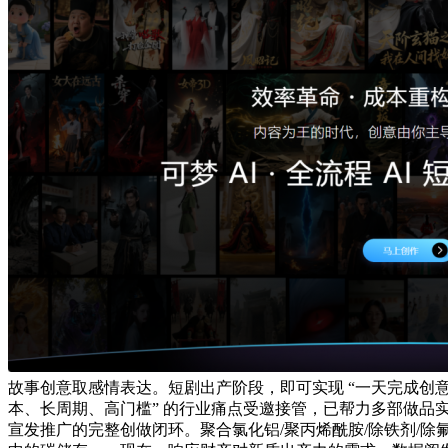
故事创意取感情表达。短剧出产阶段，即可实现 “一天完成创意到
本、长周期、高门槛” 的行业痛点受邀接管，已帮力多部做品
宣发推广的完整创做闭环。聚合氯化铝/聚丙烯酰胺/除铁剂/除