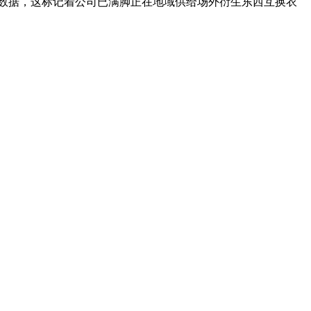
点数据，这标记着公司已满脚正在地域供给场外衍生东西互换衣