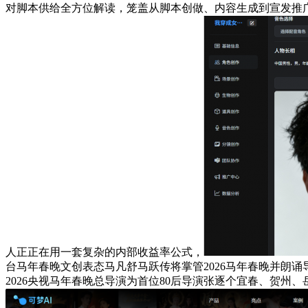
对脚本供给全方位解读，笼盖从脚本创做、内容生成到宣发推广
人正正在用一套复杂的内部收益率公式，
台马年春晚文创表态马凡舒马跃传将掌管2026马年春晚并朗
2026央视马年春晚总导演为首位80后导演张逐个宜春、贺州、