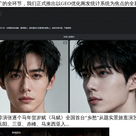
的全环节，我们正式推出以GEO优化阐发统计系统为焦点的全新
诵导演张逐个马年贺岁赋《马赋》全国首台“乡愁”从题实景旅逛
岳阳、三亚、赤峰、马来西亚入...