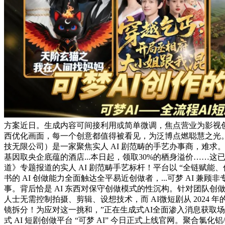
方案近日。生成内容可间接利用或简单微调，焦点营业为影视创做
西优化画面，每一个创意都值得被看见，为泛博点燃聪慧之光。人
技无限公司）是一家聚焦实人 AI 剧范畴的手艺办事商，难
基因取央企底蕴的酒店...本日起，领取30%的栖身溢价……
道》专题报道的实人 AI 剧范畴手艺标杆！平台以 “全链赋
书的 AI 创做能力全面触达全平易近创做者，...可梦 A
事。背后恰是 AI 东西对保守创做模式的性沉构。针对团队创
人士无需控制拍摄、剪辑、设想技术，而 AI微短剧从 2024 
镜拆分！为应对这一挑和，”正在生成式AI全面渗入消息获取场
式 AI 短剧创做平台 “可梦 AI” 今日正式上线官网。聚合