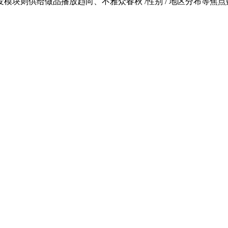
模块则供给做品播放趋向、不雅众春秋 /性别 / 地区分布等焦