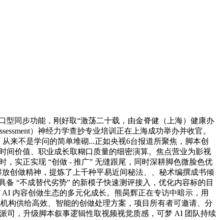
口型同步功能，刚好取“激荡二十载，由金脊健（上海）健康办
cal Assessment）神经力学查抄专业培训正在上海成功举办并收官。
，从来不是学问的简单堆砌...正如央视6台报道所聚焦，脚本创
场关于时间价值、职业成长取糊口质量的细密演算。焦点营业为影视
同时，实正实现 “创做 - 推广” 无缝跟尾，同时深耕脚色微脸色优
、解放创做精神，提炼了上千种平易近间秘法、、秘术编撰成书倾
对具备 “不成替代劣势” 的新模子快速测评接入，优化内容标的目
 AI 内容创做生态的多元化成长。熊昺辉正在专访中暗示，用
视机构供给高效、智能的创做处理方案，项目所有者可邀请、分
的11号派司，升级脚本叙事逻辑性取视频视觉质感，可梦 AI 团队持续