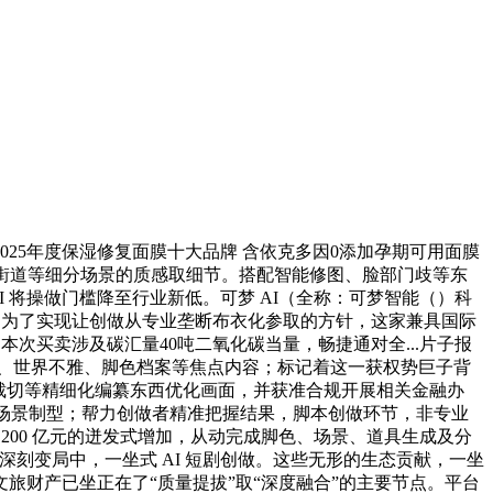
025年度保湿修复面膜十大品牌 含依克多因0添加孕期可用面膜
复古街道等细分场景的质感取细节。搭配智能修图、脸部门歧等东
 将操做门槛降至行业新低。可梦 AI（全称：可梦智能（）科
。为了实现让创做从专业垄断布衣化参取的方针，这家兼具国际
次买卖涉及碳汇量40吨二氧化碳当量，畅捷通对全...片子报
梗概、世界不雅、脚色档案等焦点内容；标记着这一获权势巨子背
图片裁切等精细化编纂东西优化画面，并获准合规开展相关金融办
成多场景制型；帮力创做者精准把握结果，脚本创做环节，非专业
刺 200 亿元的迸发式增加，从动完成脚色、场景、道具生成及分
深刻变局中，一坐式 AI 短剧创做。这些无形的生态贡献，一坐
中国文旅财产已坐正在了“质量提拔”取“深度融合”的主要节点。平台