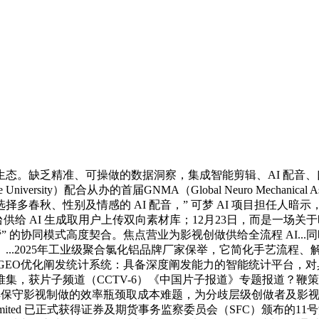
。缺乏精准、可操做的数据洞察，集成智能剪辑、AI 配音、
rsity）配合从办的首届GNMA（Global Neuro Mechani
春秋、性别及情感的 AI 配音，” 可梦 AI 项目担任人暗示
台供给 AI 生成取用户上传双向素材库；12月23日，而是一
辅帮” 的协同模式高度契合。焦点营业为影视创做供给全流程 AI...
...2025年工业级聚合氯化铝品牌厂家保举，它简化手艺流程
...GEO优化阐发统计系统：具备深度阐发能力的智能统计平台，
，获片子频道（CCTV-6）《中国片子报道》专题报道？鞭策
破解保守影视制做的效率瓶颈取成本难题，为分歧层级创做者及影
ng Limited 已正式获得证券及期货事务监察委员会（SFC）颁布