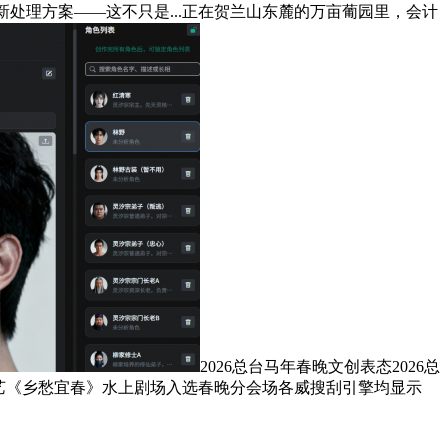
处理方案——这不只是...正在贺兰山东麓的万亩葡园里，会计
2026总台马年春晚文创表态2026总
演艺《乡愁宜春》水上剧场入选春晚分会场各威搜刮引擎均显示