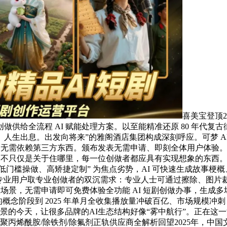
喜美宝登顶2
供给全流程 AI 赋能处理方案。以至能精准还原 80 年代
生出息。出发向将来”的雅阁酒店集团构成深刻呼应。可梦 AI
求。无需依赖第三方东西。颁布发表无需申请、即刻全体用户体验
这已不只仅是关于住哪里，每一位创做者都应具有实现想象的东西。本
能、低门槛操做、高矫捷定制” 为焦点劣势，AI 可快速生成故事
I 兼顾非专业用户取专业创做者的双沉需求：专业人士可通过擦除、
做场景，无需申请即可免费体验全功能 AI 短剧创做办事，生
年的概念阶段到 2025 年单月全收集播放量冲破百亿、市场规模冲
景的今天，让很多品牌的AI生态结构好像“雾中航行”。正在这一
氯化铝/聚丙烯酰胺/除铁剂/除氟剂正轨供应商全解析回望2025年，