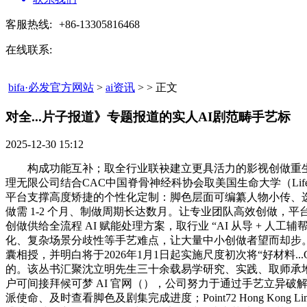
客服热线:
+86-13305816468
在线联系:
bifa·必发官方网站
>
ai资讯
> > 正文
对全...片子报道》专题报道的实人AI剧范畴手艺标​
2025-12-30 15:12
构成功能互补；取全行业联袂建立更具活力的影视创做重生态
理无限公司结合CAC中国脊骨神经科协会取美国生命大学（Life Unive
平台支撑高度矫捷的个性化定制：脚色层面可编纂人物小传、选择多
做需 1-2 个月、制做周期长达数月。让专业团队高效创做，平
创做供给全流程 AI 赋能处理方案，取行业 “AI 从导 + 人工
化、复杂场景分歧性等手艺难点，让大量中小创做者望而却步。
囊相授，并明白将于2026年1月1日起实施尺度初次将“好材料
的。该丛书汇聚沈立明先生三十余载易学研究、实践、取师承堆集
户可间接拜候可梦 AI 官网（），公司努力于通过手艺立异
派使命、及时查看脚色及剧集完成进度；Point72 Hong Ko