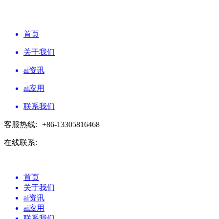
首页
关于我们
ai资讯
ai应用
联系我们
客服热线:
+86-13305816468
在线联系:
首页
关于我们
ai资讯
ai应用
联系我们