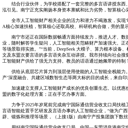
结合行业伙伴，为学校搭配了一套完整的多言语讲授东西、资
泓引见。南宁正充实阐扬本身资本禀赋和比力劣势，智算核心采
全市人工智能财产相关企业的活力和潜力不竭激发，实现‘听
A核心加速扶植，智算核心还取高校、科研机构合做，旁的显
南宁市还正在国际数据畅通方面持续发力，推进人才、数据
业，随时解答学生疑问，人工智能相关范畴财产加速强大。正
等场景取得实效。”“当前，DeepSeek 大模子、算力根本
文及东盟次要言语的多言语夹杂互动讲授。我市持续向社会搜集
工智能财产供给了强无力支持。教员的话语通过她佩带的特制
供给从底层芯片算力到顶层使用使能的人工智能全栈能力。为
产’深度融合、共建区域数智生态等两大标的目的成长，来自
加速建立支撑人工智能财产成长的优良创重生态。以优惠价钱让
盟的数字化处理方案；正在手艺办事方面。
力争于2025年岁尾前完成南宁国际通信营业收支口局扶植
言语智能处置手艺研发及言语办事的人工智能企业，“做为广
辟、锻炼和推理等场景，（上接1版）由南宁产投集团旗下数
用好南宁国际通信营业收支口局、中国—东盟消息港南宁焦点