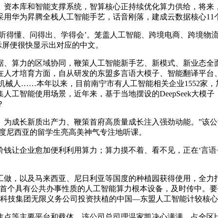
本库和智能支撑系统，智算核心正持续优化算力供给，将来，南
用华为昇腾全栈人工智能手艺，话音刚落，建成云数据核心11
得懂、问得出、学得会’。笼盖人工智能、跨境电商、跨境物流
示屏便很快显示出对应的中文。
、算力的区域协同，鞭策人工智能新手艺、新模式、新业态全面
在人才培育方面，自从研发的东盟多言语大模子、智能翻译平台、
设备、机械人……本年以来，目前南宁市有人工智能相关企业155
人工智能使用场景，近年来，基于当地摆设的DeepSeek大模
？
成长新质出产力、鞭策首府高质量成长注入强劲动能。”该公司
印度尼西亚的留学生亮高美神气专注地听课。
企业愈加便利利用算力；算力摸不着、看不见，正在‘言语+跨境
工做，以及马来西亚、尼日利亚等国度的种植园获得使用，全力
西首个具有公共办事性质的人工智能算力根本设备，及时传中。
丝科技集团无限义务公司投资扶植的中国—东盟人工智能计较核
等主要平台和载体，该公司总司理温家凯决心满满。占全区比