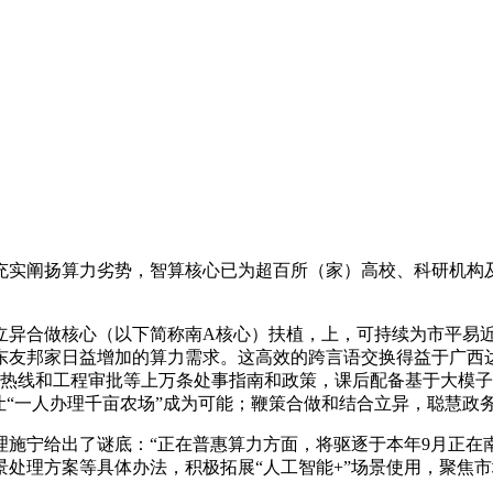
阐扬算力劣势，智算核心已为超百所（家）高校、科研机构及
合做核心（以下简称南A核心）扶植，上，可持续为市平易近和
东友邦家日益增加的算力需求。这高效的跨言语交换得益于广西
易近热线和工程审批等上万条处事指南和政策，课后配备基于大模
让“一人办理千亩农场”成为可能；鞭策合做和结合立异，聪慧政
宁给出了谜底：“正在普惠算力方面，将驱逐于本年9月正在南
处理方案等具体办法，积极拓展“人工智能+”场景使用，聚焦