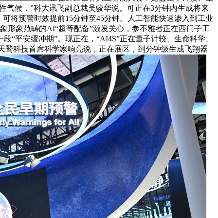
祸性气候，”科大讯飞副总裁吴骏华说。可正在3分钟内生成将来
”。可将预警时效提前15分钟至45分钟。人工智能快速渗入到工业
象形象范畴的AI“超等配备”激发关心，参不雅者正在西门子工
平安缓冲期”。现正在，“AI4S”正在量子计较、生命科学、
授、天鹜科技首席科学家响亮说，正在展区，到分钟级生成飞翔器