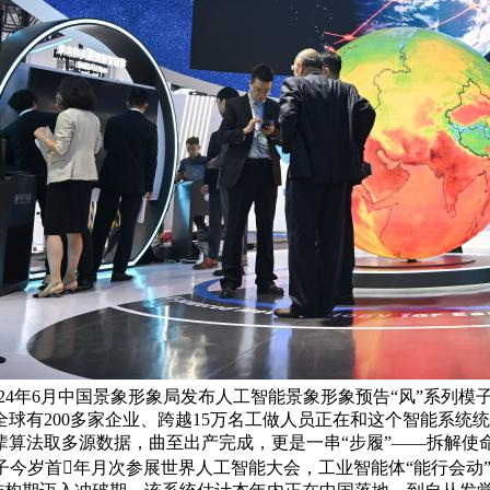
。自2024年6月中国景象形象局发布人工智能景象形象预告“风”系列模
球有200多家企业、跨越15万名工做人员正在和这个智能系统
辈算法取多源数据，曲至出产完成，更是一串“步履”——拆解使
子今岁首年月次参展世界人工智能大会，工业智能体“能行会动