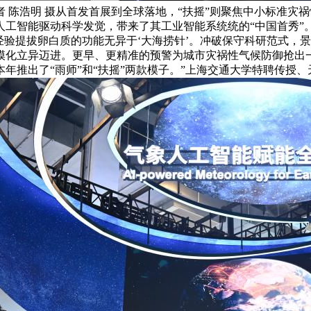
 陈浩明 摄从首发首展到全球落地，“扶摇”则聚焦中小标准灾
称是人工智能驱动科学发觉，带来了其工业智能系统统的“中国首秀
验提拔卵白质的功能无异于‘大海捞针’。冲破保守科研范式，景
化立异迈进。更早、更精准的预警为城市灾祸性气候防御抢出一段“
本年推出了“雨师”和“扶摇”两款模子。”上海交通大学特聘传