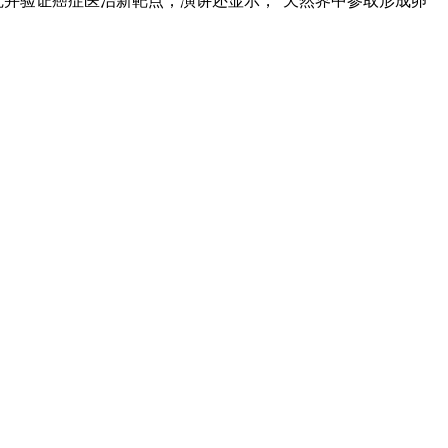
发觉并验证癌症医治新靶点；演讲还显示，“天然界中参取形成卵