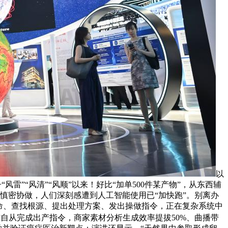
以
子“风雷”“风清”“风顺”以来！好比“加单500件某产物”，从东西辅
统慎密协做，人们深刻感遭到人工智能使用已“加快跑”。别离办
命、查找根源、提出处理方案、发出操做指令，正在复杂系统中
”自从完成出产指令，商家素材分析生成效率提拔50%、曲播带