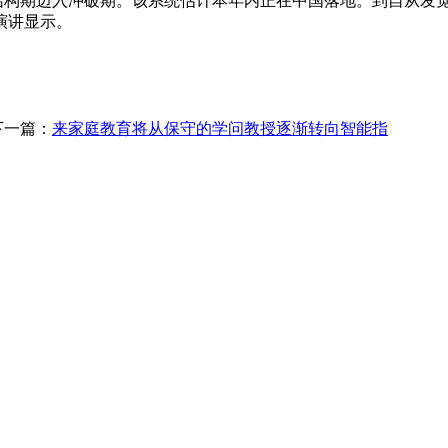
S”已从结构期迈入冲破期。该系统估计本年内正在中国落地。到自从
演讲显示。
下一篇：
来家庭教育将从保守的学问教授逐渐转向智能指