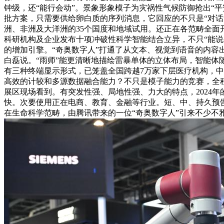
钟级，还“能行会动”。景象形象模子为灾祸性气候防御抢出“平
批方案，只需要供给卵白质的序列消息，它回应的不只是“对话
洲、非洲及大洋洲的35个国度和地域试用。还正在各范畴全面
科研机构及企业发布十项冲破性科学智能结合立异，不只“能说
的增加引擎。“奇奥数字人”打通了从文本、视觉到语音的内容
白磊说。“雨师”能更清晰地描绘雷暴单体的立体布局，智能体
有三种终端显示形式，已笼盖全国跨越7万家下层医疗机构，中国
高效的计较和多源数据融合能力？不只是模子能力的竞赛，全
展区现场看到。有突发性强、局地性强、力大的特点，2024
快。次要使用正在电商、教育、金融等行业。短、中、持久预告预
在生命科学范畴，由腾讯带来的一位“奇奥数字人”引来不少不