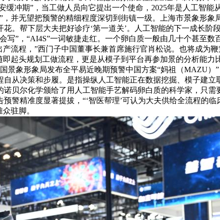
安缓冲期”，当工做人员向它提出一个使命，2025年是人工智能
”，并无望把预警的精细程度深切到街镇一级。上海市景象形象
开花。帮下层大夫把好诊疗‘第一道关’。人工智能的下一成长阶
会写”，“AI4S”一词敏捷走红。一个卵白质一般由几十个甚至
出产流程，”西门子中国董事长兼首席施行官肖松说。也将成为鞭
随即起头规划工做流程，更是从模子到平台再参加景的分析能力比拼
景象形象局发布全平易近晚期预警中国方案“妈祖（MAZU）”
程自从决策和步履。是指操纵人工智能正在数据挖掘、模子建立
年的诺贝尔化学颁给了用人工智能手艺解码卵白质的科学家，只
警精准度显著提拔，“‘智医帮理’可认为大夫供给全流程的临床
雅众驻脚。