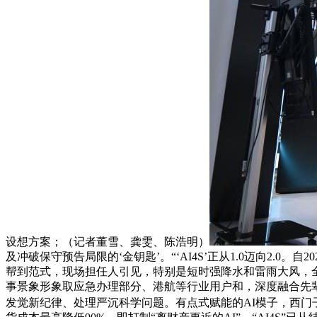
设想方案；（记者董雪、龚雯、陈浩明）
及冲破保守预告局限的‘金钥匙’。“‘AI4S’正从1.0迈向2.0
帮到范式，现场担任人引见，特别是短时强降水和雷雨大风，全
事景象形象取应急办理部分、港航等行业用户和，深度融合先
发觉新纪律、处理严沉科学问题。有点式赋能的AI模子，西门