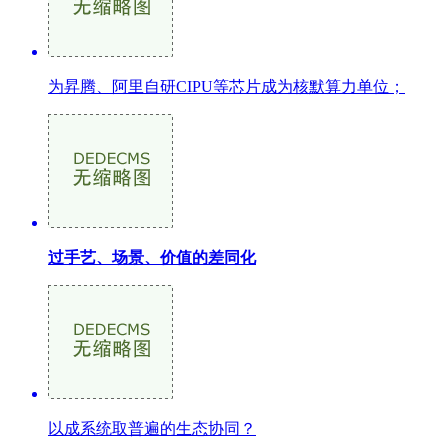
为昇腾、阿里自研CIPU等芯片成为核默算力单位；
过手艺、场景、价值的差同化
以成系统取普遍的生态协同？