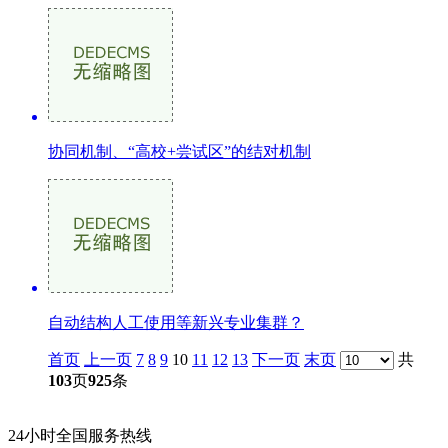
协同机制、“高校+尝试区”的结对机制
自动结构人工使用等新兴专业集群？
首页
上一页
7
8
9
10
11
12
13
下一页
末页
共
103
页
925
条
24小时全国服务热线